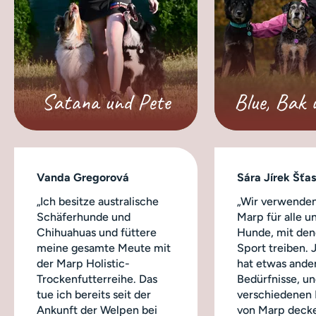
Satana und Pete
Blue, Bak 
Vanda Gregorová
Sára Jírek Šťa
„Ich besitze australische
„Wir verwenden
Schäferhunde und
Marp für alle u
Chihuahuas und füttere
Hunde, mit dene
meine gesamte Meute mit
Sport treiben.
der Marp Holistic-
hat etwas ande
Trockenfutterreihe. Das
Bedürfnisse, un
tue ich bereits seit der
verschiedenen
Ankunft der Welpen bei
von Marp decke