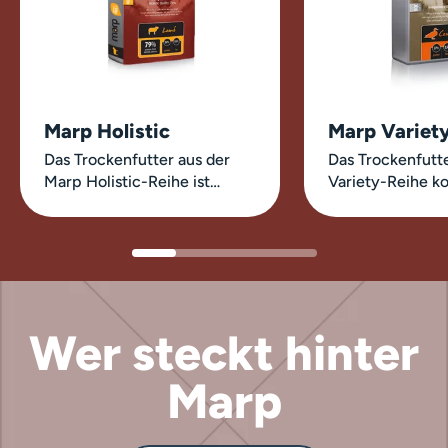
Marp Holistic
Marp Variet
Das Trockenfutter aus der
Das Trockenfutte
Marp Holistic-Reihe ist
Variety-Reihe ko
komplett getreidefrei und
traditionelle Mi
kombiniert frisches und
Fleisch und glut
getrocknetes Fleisch, das
braunem Reis mi
sorgfältig ausgewählt wurde,
ausgewogenen, l
um maximale Qualität und
verdaulichen
leichte…
Zusammensetzung
Wer steckt hinter
alle Hunde…
Marp