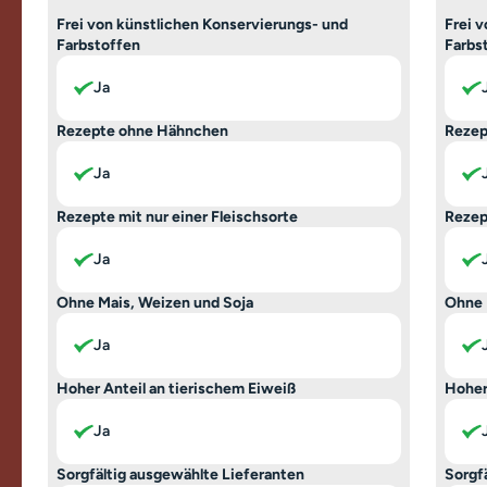
Frei von künstlichen Konservierungs- und
Frei 
Farbstoffen
Farbs
Ja
Rezepte ohne Hähnchen
Rezep
Ja
Rezepte mit nur einer Fleischsorte
Rezep
Ja
Ohne Mais, Weizen und Soja
Ohne 
Ja
Hoher Anteil an tierischem Eiweiß
Hoher
Ja
Sorgfältig ausgewählte Lieferanten
Sorgf