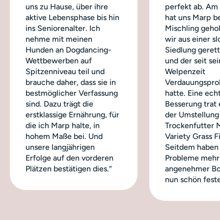
uns zu Hause, über ihre
perfekt ab. Am
aktive Lebensphase bis hin
hat uns Marp b
ins Seniorenalter. Ich
Mischling geho
nehme mit meinen
wir aus einer s
Hunden an Dogdancing-
Siedlung geret
Wettbewerben auf
und der seit sei
Spitzenniveau teil und
Welpenzeit
brauche daher, dass sie in
Verdauungspro
bestmöglicher Verfassung
hatte. Eine ech
sind. Dazu trägt die
Besserung trat 
erstklassige Ernährung, für
der Umstellung
die ich Marp halte, in
Trockenfutter 
hohem Maße bei. Und
Variety Grass Fi
unsere langjährigen
Seitdem haben 
Erfolge auf den vorderen
Probleme mehr,
Plätzen bestätigen dies.“
angenehmer Bo
nun schön feste