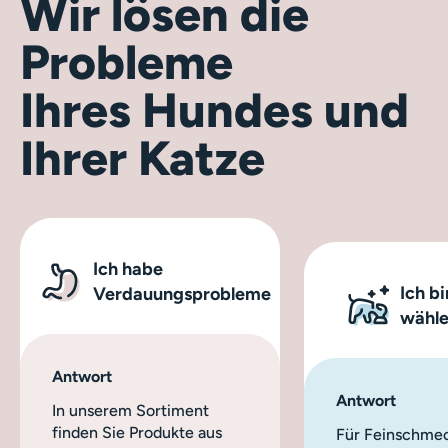
Wir lösen
die
Probleme
Ihres Hundes und
Ihrer Katze
Ich habe
Ich bi
Verdauungsprobleme
wähle
Antwort
Antwort
In unserem Sortiment
finden Sie Produkte aus
Für Feinschmec