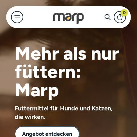
0
Mehr als nur
-Shop
Für Hund
Für Katze
Merch
Alles anzeigen
füttern:
Marp Holistic
Trockenfutter
Näpfe für Hu
Für Hunde
Marp
Marp Variety
Katzennassfu
Kleidung und
Für Katzen
Futtermittel für Hunde und Katzen,
Marp Natural
Leckerlis für
die wirken.
Nassfutter f
Merch
Angebot entdecken