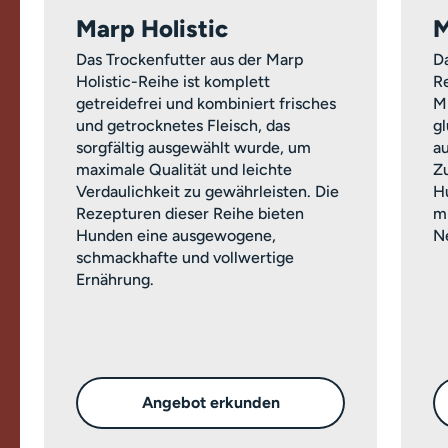
Marp Holistic
M
Das Trockenfutter aus der Marp
Da
Holistic-Reihe ist komplett
Re
getreidefrei und kombiniert frisches
M
und getrocknetes Fleisch, das
g
sorgfältig ausgewählt wurde, um
a
maximale Qualität und leichte
Z
Verdaulichkeit zu gewährleisten. Die
H
Rezepturen dieser Reihe bieten
m
Hunden eine ausgewogene,
Ne
schmackhafte und vollwertige
Ernährung.
Angebot erkunden