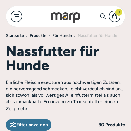
0
Startseite
Produkte
Für Hunde
Nassfutter für Hunde
-Shop
ür Hunde
Für Katze
Merch
Nassfutter für
Alles anzeigen
Alles anzeigen
Hunde
Holistic
Trockenfutter
Näpfe für Hu
Für Hunde
Ehrliche Fleischrezepturen aus hochwertigen Zutaten,
Variety
Katzennassfu
Kleidung und
die hervorragend schmecken, leicht verdaulich sind und
sich sowohl als vollwertiges Alleinfuttermittel als auch
Für Katzen
als schmackhafte Ergänzung zu Trockenfutter eignen.
Natural Plus
Leckerlis für
Zeig mehr
utter für Hunde
Merch
Filter anzeigen
30 Produkte