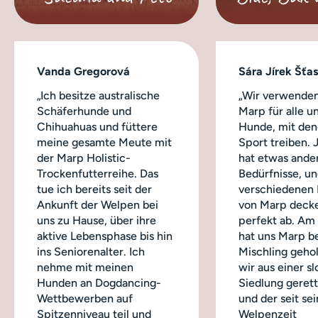
Vanda Gregorová
Sára Jírek Šťa
„Ich besitze australische
„Wir verwenden
Schäferhunde und
Marp für alle u
Chihuahuas und füttere
Hunde, mit dene
meine gesamte Meute mit
Sport treiben.
der Marp Holistic-
hat etwas ande
Trockenfutterreihe. Das
Bedürfnisse, un
tue ich bereits seit der
verschiedenen
Ankunft der Welpen bei
von Marp decke
uns zu Hause, über ihre
perfekt ab. Am
aktive Lebensphase bis hin
hat uns Marp b
ins Seniorenalter. Ich
Mischling geho
nehme mit meinen
wir aus einer s
Hunden an Dogdancing-
Siedlung geret
Wettbewerben auf
und der seit sei
Spitzenniveau teil und
Welpenzeit