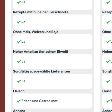
Ja
Rezepte mit nur einer Fleischsorte
Rezep
Ja
Ohne Mais, Weizen und Soja
Ohne 
Ja
Hoher Anteil an tierischem Eiweiß
Hoher
Ja
Sorgfältig ausgewählte Lieferanten
Sorgf
Ja
Fleisch
Fleis
Frisch und Getrocknet
Anhang
Anha