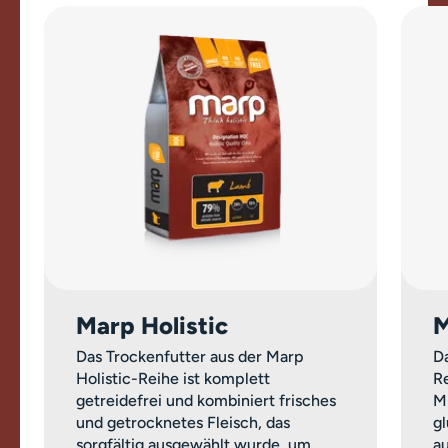
Marp Holistic
M
Das Trockenfutter aus der Marp
Da
Holistic-Reihe ist komplett
Re
getreidefrei und kombiniert frisches
M
und getrocknetes Fleisch, das
g
sorgfältig ausgewählt wurde, um
a