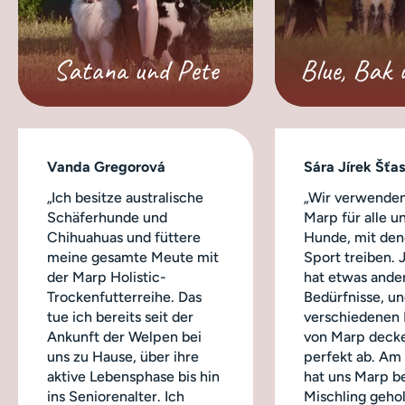
Satana und Pete
Blue, Bak 
Vanda Gregorová
Sára Jírek Šťa
„Ich besitze australische
„Wir verwenden
Schäferhunde und
Marp für alle u
Chihuahuas und füttere
Hunde, mit dene
meine gesamte Meute mit
Sport treiben.
der Marp Holistic-
hat etwas ande
Trockenfutterreihe. Das
Bedürfnisse, un
tue ich bereits seit der
verschiedenen
Ankunft der Welpen bei
von Marp decke
uns zu Hause, über ihre
perfekt ab. Am
aktive Lebensphase bis hin
hat uns Marp b
ins Seniorenalter. Ich
Mischling geho