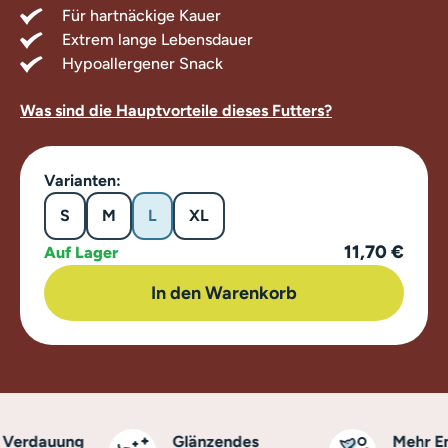
Für hartnäckige Kauer
Extrem lange Lebensdauer
Hypoallergener Snack
Was sind die Hauptvorteile dieses Futters?
Varianten:
S
M
L
XL
11,70 €
Auf Lager
In den Warenkorb
erdauung
Glänzendes
Mehr Ene