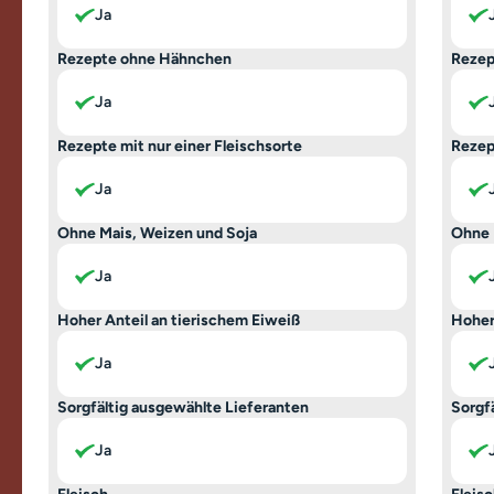
Ja
Rezepte ohne Hähnchen
Rezep
Ja
Rezepte mit nur einer Fleischsorte
Rezep
Ja
Ohne Mais, Weizen und Soja
Ohne 
Ja
Hoher Anteil an tierischem Eiweiß
Hoher
Ja
Sorgfältig ausgewählte Lieferanten
Sorgf
Ja