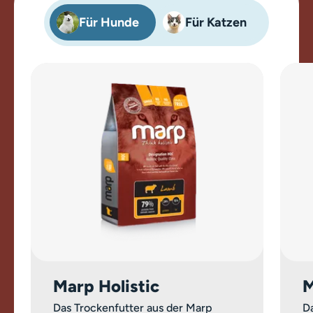
Für Hunde
Für Katzen
Marp Holistic
M
Das Trockenfutter aus der Marp
Da