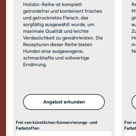
Holistic-Reihe ist komplett
Re
getreidefrei und kombiniert frisches
M
und getrocknetes Fleisch, das
g
sorgfältig ausgewählt wurde, um
a
maximale Qualität und leichte
Z
Verdaulichkeit zu gewährleisten. Die
H
Rezepturen dieser Reihe bieten
m
Hunden eine ausgewogene,
Ne
schmackhafte und vollwertige
Ernährung.
Angebot erkunden
Frei von künstlichen Konservierungs- und
Frei 
Farbstoffen
Farbs