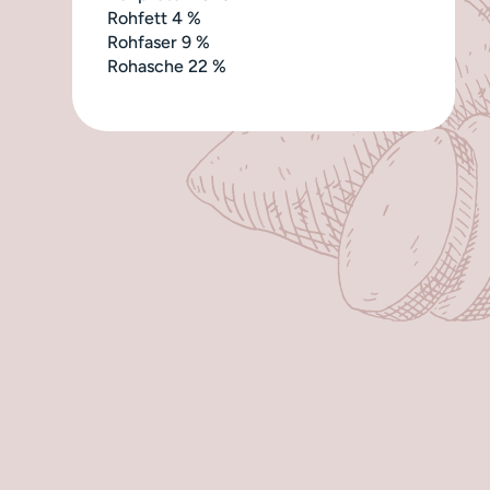
Rohfett
4 %
Rohfaser
9 %
Rohasche
22 %