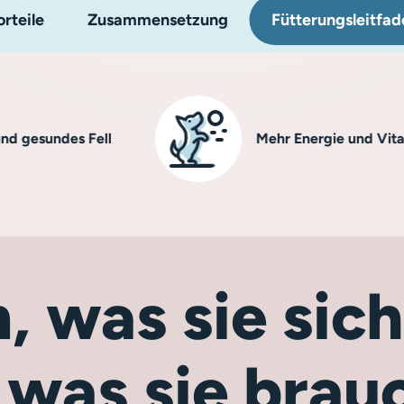
rteile
Zusammensetzung
Fütterungsleitfad
ndes Fell
Mehr Energie und Vitalität
, was sie si
 was sie brau