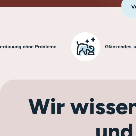
Vo
ng ohne Probleme
Glänzendes und gesu
Wir wissen
und