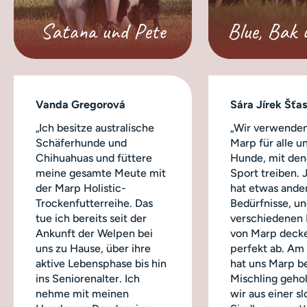
Satana und Pete
Blue, Bak 
Vanda Gregorová
Sára Jírek Šťa
„Ich besitze australische
„Wir verwenden
Schäferhunde und
Marp für alle u
Chihuahuas und füttere
Hunde, mit dene
meine gesamte Meute mit
Sport treiben.
der Marp Holistic-
hat etwas ande
Trockenfutterreihe. Das
Bedürfnisse, un
tue ich bereits seit der
verschiedenen
Ankunft der Welpen bei
von Marp decke
uns zu Hause, über ihre
perfekt ab. Am
aktive Lebensphase bis hin
hat uns Marp b
ins Seniorenalter. Ich
Mischling geho
nehme mit meinen
wir aus einer s