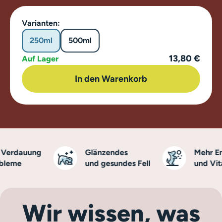
Varianten:
250ml
500ml
13,80 €
Auf Lager
In den Warenkorb
erdauung
Glänzendes
Mehr Ener
eme
und gesundes Fell
und Vitali
Wir wissen, was