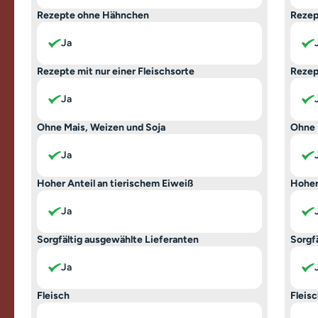
Rezepte ohne Hähnchen
Rezep
Ja
Rezepte mit nur einer Fleischsorte
Rezep
Ja
Ohne Mais, Weizen und Soja
Ohne 
Ja
Hoher Anteil an tierischem Eiweiß
Hoher
Ja
Sorgfältig ausgewählte Lieferanten
Sorgf
Ja
Fleisch
Fleis