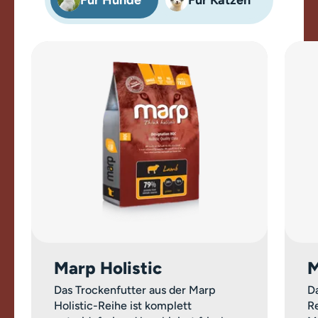
Für Hunde
Für Katzen
Marp Holistic
M
Das Trockenfutter aus der Marp
Da
Holistic-Reihe ist komplett
Re