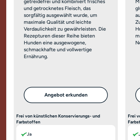
getreidefrei und kombiniert frisches
M
und getrocknetes Fleisch, das
g
sorgfältig ausgewählt wurde, um
a
maximale Qualität und leichte
Z
Verdaulichkeit zu gewährleisten. Die
H
Rezepturen dieser Reihe bieten
m
Hunden eine ausgewogene,
Ne
schmackhafte und vollwertige
Ernährung.
Angebot erkunden
Frei von künstlichen Konservierungs- und
Frei 
Farbstoffen
Farbs
Ja