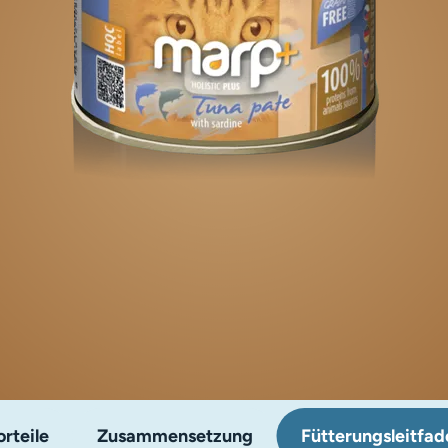
rteile
Zusammensetzung
Fütterungsleitfad