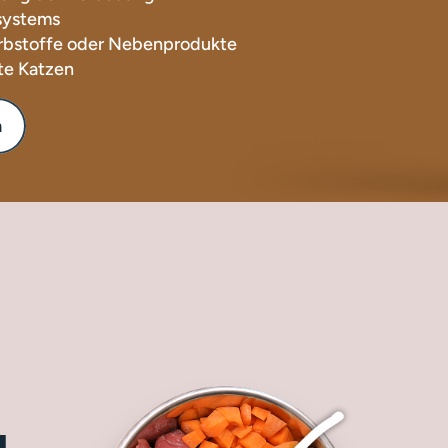
systems
arbstoffe oder Nebenprodukte
te Katzen
n
g