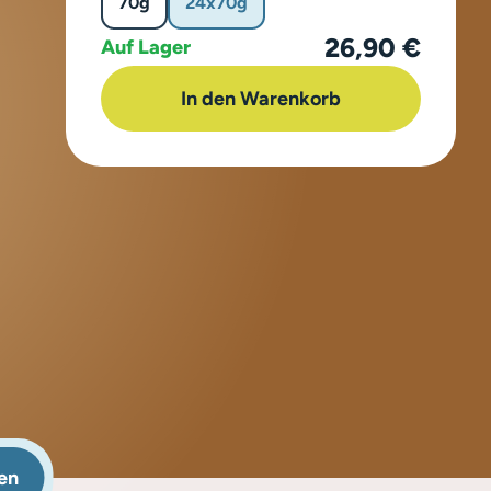
70g
24x70g
26,90 €
Auf Lager
In den Warenkorb
en