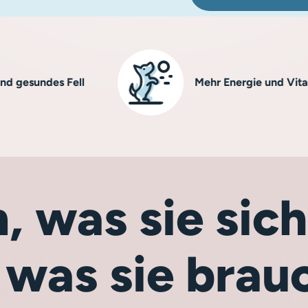
ndes Fell
Mehr Energie und Vitalität
, was sie si
 was sie brau