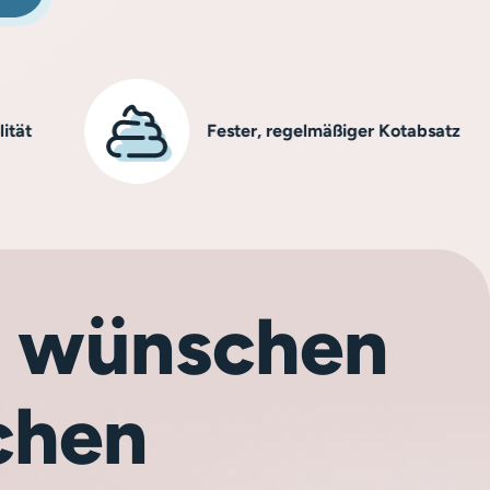
Fester, regelmäßiger Kotabsatz
ch wünschen
chen