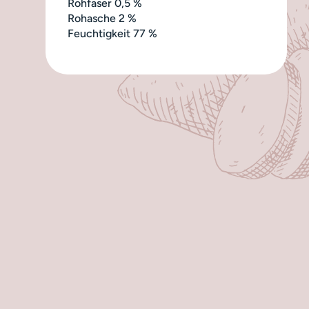
Rohfaser 0,5 %
Rohasche 2 %
Feuchtigkeit 77 %