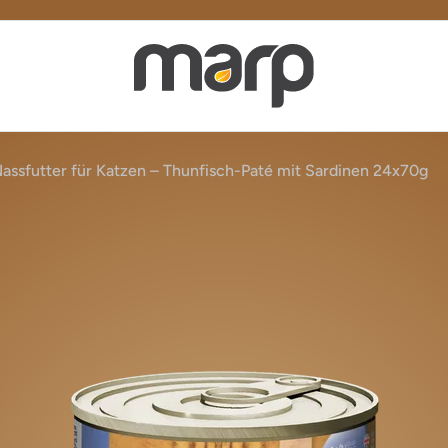
Nassfutter für Katzen – Thunfisch-Paté mit Sardinen 24x70g