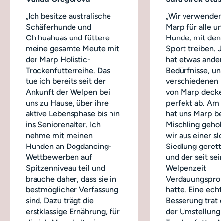
„Ich besitze australische
„Wir verwenden
Schäferhunde und
Marp für alle u
Chihuahuas und füttere
Hunde, mit dene
meine gesamte Meute mit
Sport treiben.
der Marp Holistic-
hat etwas ande
Trockenfutterreihe. Das
Bedürfnisse, un
tue ich bereits seit der
verschiedenen
Ankunft der Welpen bei
von Marp decke
uns zu Hause, über ihre
perfekt ab. Am
aktive Lebensphase bis hin
hat uns Marp b
ins Seniorenalter. Ich
Mischling geho
nehme mit meinen
wir aus einer s
Hunden an Dogdancing-
Siedlung geret
Wettbewerben auf
und der seit sei
Spitzenniveau teil und
Welpenzeit
brauche daher, dass sie in
Verdauungspro
bestmöglicher Verfassung
hatte. Eine ech
sind. Dazu trägt die
Besserung trat 
erstklassige Ernährung, für
der Umstellung