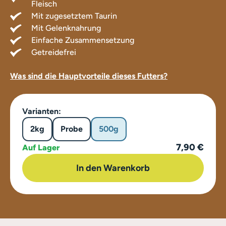
Fleisch
Mit zugesetztem Taurin
Mit Gelenknahrung
Einfache Zusammensetzung
Getreidefrei
Was sind die Hauptvorteile dieses Futters?
Varianten:
2kg
Probe
500g
7,90 €
Auf Lager
In den Warenkorb