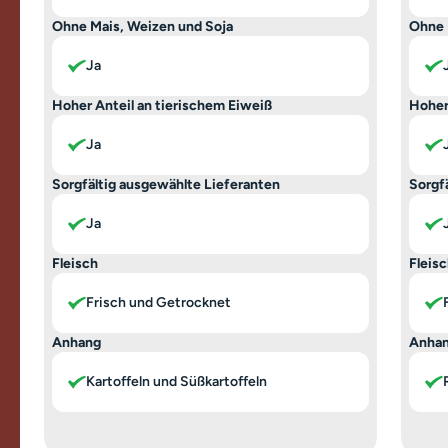
Ohne Mais, Weizen und Soja
Ohne 
Ja
Hoher Anteil an tierischem Eiweiß
Hoher
Ja
Sorgfältig ausgewählte Lieferanten
Sorgf
Ja
Fleisch
Fleis
Frisch und Getrocknet
Anhang
Anha
Kartoffeln und Süßkartoffeln