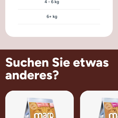
4 - 6 kg
70
6+ kg
Suchen Sie etwas
anderes?