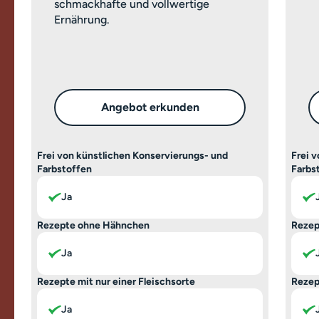
schmackhafte und vollwertige
Ernährung.
Angebot erkunden
Frei von künstlichen Konservierungs- und
Frei 
Farbstoffen
Farbs
Ja
Rezepte ohne Hähnchen
Rezep
Ja
Rezepte mit nur einer Fleischsorte
Rezep
Ja