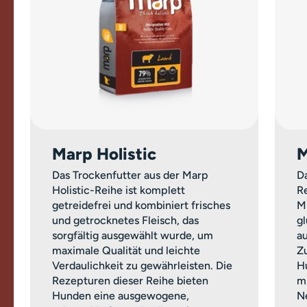
Marp Holistic
M
Das Trockenfutter aus der Marp
Da
Holistic-Reihe ist komplett
Re
getreidefrei und kombiniert frisches
M
und getrocknetes Fleisch, das
g
sorgfältig ausgewählt wurde, um
a
maximale Qualität und leichte
Z
Verdaulichkeit zu gewährleisten. Die
H
Rezepturen dieser Reihe bieten
m
Hunden eine ausgewogene,
Ne