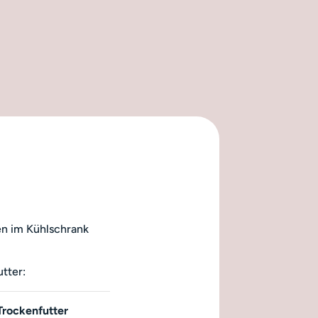
en im Kühlschrank
tter:
Trockenfutter