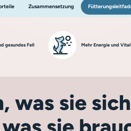
rteile
Zusammensetzung
Fütterungsleitfad
des Fell
Mehr Energie und Vitalität
, was sie si
 was sie brau