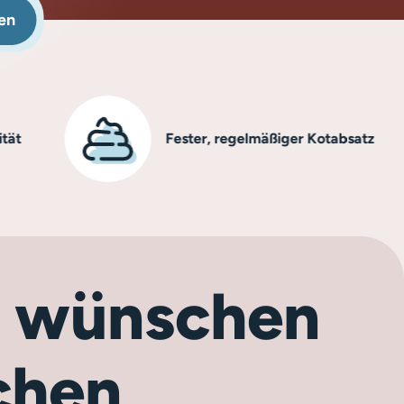
en
Fester, regelmäßiger Kotabsatz
ch wünschen
chen