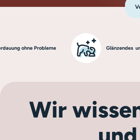
Vo
g ohne Probleme
Glänzendes und gesun
Wir wissen
und