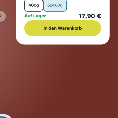
400g
6x400g
17,90 €
Auf Lager
In den Warenkorb