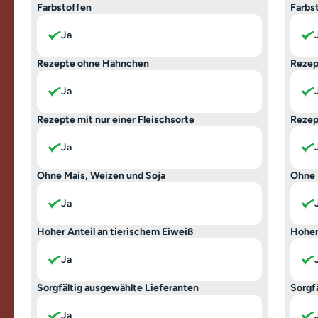
Farbstoffen
Farbs
Ja
Rezepte ohne Hähnchen
Rezep
Ja
Rezepte mit nur einer Fleischsorte
Rezep
Ja
Ohne Mais, Weizen und Soja
Ohne 
Ja
Hoher Anteil an tierischem Eiweiß
Hoher
Ja
Sorgfältig ausgewählte Lieferanten
Sorgf
Ja