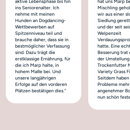
aktive Lebensphase bis hin
hat uns Marp b
ins Seniorenalter. Ich
Mischling geho
nehme mit meinen
wir aus einer s
Hunden an Dogdancing-
Siedlung geret
Wettbewerben auf
und der seit sei
Spitzenniveau teil und
Welpenzeit
brauche daher, dass sie in
Verdauungspro
bestmöglicher Verfassung
hatte. Eine ech
sind. Dazu trägt die
Besserung trat 
erstklassige Ernährung, für
der Umstellung
die ich Marp halte, in
Trockenfutter 
hohem Maße bei. Und
Variety Grass Fi
unsere langjährigen
Seitdem haben 
Erfolge auf den vorderen
Probleme mehr,
Plätzen bestätigen dies.“
angenehmer Bo
nun schön feste