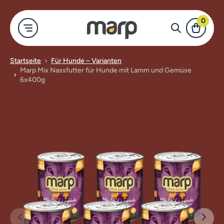
0
Startseite
Für Hunde – Varianten
Marp Mix Nassfutter für Hunde mit Lamm und Gemüse
-Shop
Für Hund
Für Katze
Merch
Alles anzeigen
6x400g
Marp Holistic
Trockenfutter
Näpfe für Hu
Für Hunde
Marp Variety
Katzennassfu
Kleidung und
Für Katzen
Marp Natural
Leckerlis für
Nassfutter f
Merch