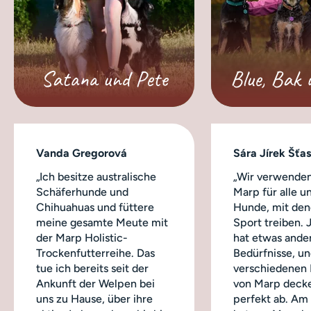
Satana und Pete
Blue, Bak 
Vanda Gregorová
Sára Jírek Šťa
„Ich besitze australische
„Wir verwenden
Schäferhunde und
Marp für alle u
Chihuahuas und füttere
Hunde, mit dene
meine gesamte Meute mit
Sport treiben.
der Marp Holistic-
hat etwas ande
Trockenfutterreihe. Das
Bedürfnisse, un
tue ich bereits seit der
verschiedenen
Ankunft der Welpen bei
von Marp decke
uns zu Hause, über ihre
perfekt ab. Am