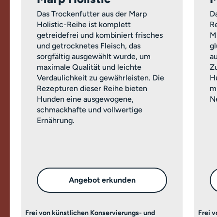
Das Trockenfutter aus der Marp
Da
Holistic-Reihe ist komplett
Re
getreidefrei und kombiniert frisches
M
und getrocknetes Fleisch, das
g
sorgfältig ausgewählt wurde, um
a
maximale Qualität und leichte
Z
Verdaulichkeit zu gewährleisten. Die
H
Rezepturen dieser Reihe bieten
m
Hunden eine ausgewogene,
Ne
schmackhafte und vollwertige
Ernährung.
Angebot erkunden
Frei von künstlichen Konservierungs- und
Frei 