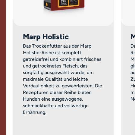
Marp Holistic
M
Das Trockenfutter aus der Marp
Da
Holistic-Reihe ist komplett
Re
getreidefrei und kombiniert frisches
M
und getrocknetes Fleisch, das
g
sorgfältig ausgewählt wurde, um
a
maximale Qualität und leichte
Z
Verdaulichkeit zu gewährleisten. Die
H
Rezepturen dieser Reihe bieten
m
Hunden eine ausgewogene,
Ne
schmackhafte und vollwertige
Ernährung.