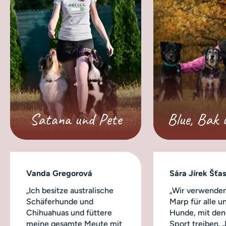
Satana und Pete
Blue, Bak 
Vanda Gregorová
Sára Jírek Šťa
„Ich besitze australische
„Wir verwenden
Schäferhunde und
Marp für alle u
Chihuahuas und füttere
Hunde, mit dene
meine gesamte Meute mit
Sport treiben.