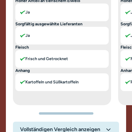
Hoher Anteil an tierischem Eiweiß
Hoher
Ja
Sorgfältig ausgewählte Lieferanten
Sorgf
Ja
Fleisch
Fleis
Frisch und Getrocknet
Anhang
Anha
Kartoffeln und Süßkartoffeln
Vollständigen Vergleich anzeigen