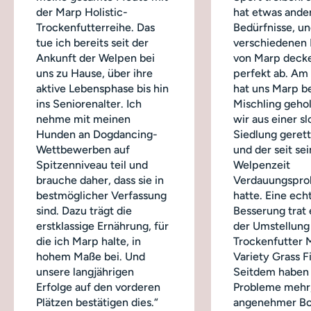
der Marp Holistic-
hat etwas ande
Trockenfutterreihe. Das
Bedürfnisse, un
tue ich bereits seit der
verschiedenen
Ankunft der Welpen bei
von Marp decke
uns zu Hause, über ihre
perfekt ab. Am
aktive Lebensphase bis hin
hat uns Marp b
ins Seniorenalter. Ich
Mischling geho
nehme mit meinen
wir aus einer s
Hunden an Dogdancing-
Siedlung geret
Wettbewerben auf
und der seit sei
Spitzenniveau teil und
Welpenzeit
brauche daher, dass sie in
Verdauungspro
bestmöglicher Verfassung
hatte. Eine ech
sind. Dazu trägt die
Besserung trat 
erstklassige Ernährung, für
der Umstellung
die ich Marp halte, in
Trockenfutter 
hohem Maße bei. Und
Variety Grass Fi
unsere langjährigen
Seitdem haben 
Erfolge auf den vorderen
Probleme mehr,
Plätzen bestätigen dies.“
angenehmer Bo