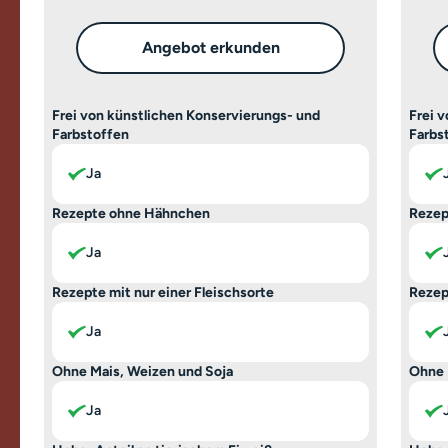
Angebot erkunden
Frei von künstlichen Konservierungs- und
Frei 
Farbstoffen
Farbs
Ja
Rezepte ohne Hähnchen
Rezep
Ja
Rezepte mit nur einer Fleischsorte
Rezep
Ja
Ohne Mais, Weizen und Soja
Ohne 
Ja