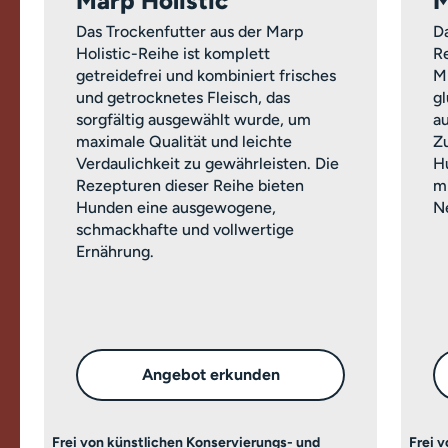
Marp Holistic
M
Das Trockenfutter aus der Marp
Da
Holistic-Reihe ist komplett
Re
getreidefrei und kombiniert frisches
M
und getrocknetes Fleisch, das
g
sorgfältig ausgewählt wurde, um
a
maximale Qualität und leichte
Z
Verdaulichkeit zu gewährleisten. Die
H
Rezepturen dieser Reihe bieten
m
Hunden eine ausgewogene,
Ne
schmackhafte und vollwertige
Ernährung.
Angebot erkunden
Frei von künstlichen Konservierungs- und
Frei 