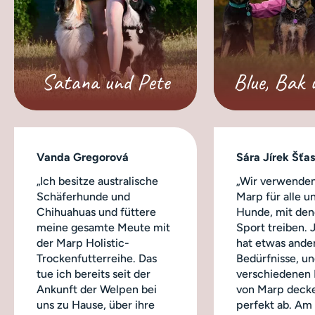
Satana und Pete
Blue, Bak 
Vanda Gregorová
Sára Jírek Šťa
„Ich besitze australische
„Wir verwenden
Schäferhunde und
Marp für alle u
Chihuahuas und füttere
Hunde, mit dene
meine gesamte Meute mit
Sport treiben.
der Marp Holistic-
hat etwas ande
Trockenfutterreihe. Das
Bedürfnisse, un
tue ich bereits seit der
verschiedenen
Ankunft der Welpen bei
von Marp decke
uns zu Hause, über ihre
perfekt ab. Am