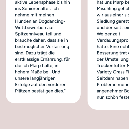
aktive Lebensphase bis hin
hat uns Marp b
ins Seniorenalter. Ich
Mischling geho
nehme mit meinen
wir aus einer s
Hunden an Dogdancing-
Siedlung geret
Wettbewerben auf
und der seit sei
Spitzenniveau teil und
Welpenzeit
brauche daher, dass sie in
Verdauungspro
bestmöglicher Verfassung
hatte. Eine ech
sind. Dazu trägt die
Besserung trat 
erstklassige Ernährung, für
der Umstellung
die ich Marp halte, in
Trockenfutter 
hohem Maße bei. Und
Variety Grass Fi
unsere langjährigen
Seitdem haben 
Erfolge auf den vorderen
Probleme mehr,
Plätzen bestätigen dies.“
angenehmer Bo
nun schön feste