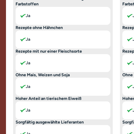
Farbstoffen
Farbs
Ja
Rezepte ohne Hähnchen
Rezep
Ja
Rezepte mit nur einer Fleischsorte
Rezep
Ja
Ohne Mais, Weizen und Soja
Ohne 
Ja
Hoher Anteil an tierischem Eiweiß
Hoher
Ja
Sorgfältig ausgewählte Lieferanten
Sorgf
Ja