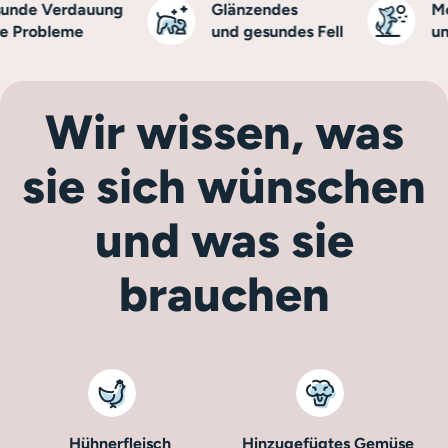
de Verdauung
Glänzendes
Mehr
Probleme
und gesundes Fell
und V
Wir wissen, was
sie sich wünschen
und was sie
brauchen
Hühnerfleisch
Hinzugefügtes Gemüse