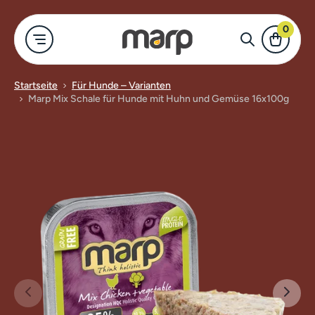
0
Startseite
Für Hunde – Varianten
Marp Mix Schale für Hunde mit Huhn und Gemüse 16x100g
-Shop
Für Hund
Für Katze
Merch
Alles anzeigen
Marp Holistic
Trockenfutter
Näpfe für Hu
Für Hunde
Marp Variety
Katzennassfu
Kleidung und
Für Katzen
Marp Natural
Leckerlis für
Nassfutter f
Merch