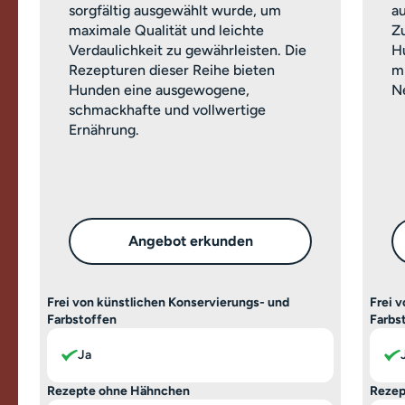
sorgfältig ausgewählt wurde, um
a
maximale Qualität und leichte
Z
Verdaulichkeit zu gewährleisten. Die
H
Rezepturen dieser Reihe bieten
m
Hunden eine ausgewogene,
Ne
schmackhafte und vollwertige
Ernährung.
Angebot erkunden
Frei von künstlichen Konservierungs- und
Frei 
Farbstoffen
Farbs
Ja
Rezepte ohne Hähnchen
Rezep