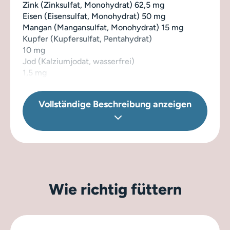
Zink (Zinksulfat, Monohydrat) 62,5 mg
Eisen (Eisensulfat, Monohydrat) 50 mg
Mangan (Mangansulfat, Monohydrat) 15 mg
Kupfer (Kupfersulfat, Pentahydrat)
10 mg
Jod (Kalziumjodat, wasserfrei)
1,5 mg
Selen (Natriumselenit) 0,2 mg
Natürlich konserviert mit Tocopherol-Extrakt aus
Vollständige Beschreibung anzeigen
Ölen.
Wie richtig füttern