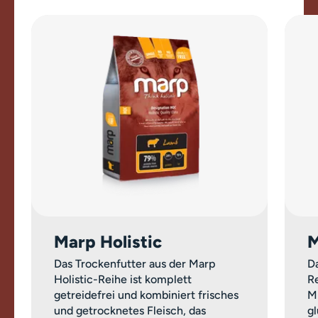
Marp Holistic
M
Das Trockenfutter aus der Marp
Da
Holistic-Reihe ist komplett
Re
getreidefrei und kombiniert frisches
M
und getrocknetes Fleisch, das
g