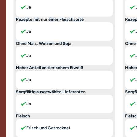
Ja
Rezepte mit nur einer Fleischsorte
Rezep
Ja
Ohne Mais, Weizen und Soja
Ohne 
Ja
Hoher Anteil an tierischem Eiweiß
Hoher
Ja
Sorgfältig ausgewählte Lieferanten
Sorgf
Ja
Fleisch
Fleis
Frisch und Getrocknet