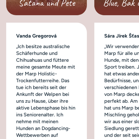
Satana und Pete
Blue, Bak 
Vanda Gregorová
Sára Jírek Šťa
„Ich besitze australische
„Wir verwenden
Schäferhunde und
Marp für alle u
Chihuahuas und füttere
Hunde, mit dene
meine gesamte Meute mit
Sport treiben.
der Marp Holistic-
hat etwas ande
Trockenfutterreihe. Das
Bedürfnisse, un
tue ich bereits seit der
verschiedenen
Ankunft der Welpen bei
von Marp decke
uns zu Hause, über ihre
perfekt ab. Am
aktive Lebensphase bis hin
hat uns Marp b
ins Seniorenalter. Ich
Mischling geho
nehme mit meinen
wir aus einer s
Hunden an Dogdancing-
Siedlung geret
Wettbewerben auf
und der seit sei