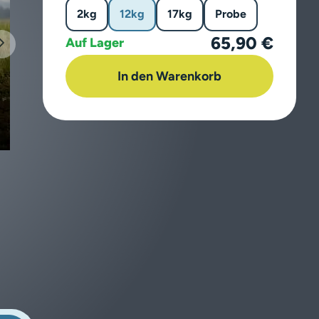
2kg
12kg
17kg
Probe
65,90 €
Auf Lager
In den Warenkorb