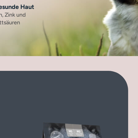
gesunde Haut
, Zink und
ttsäuren