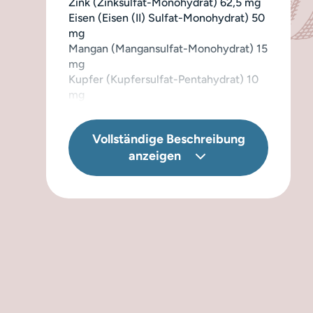
Zink (Zinksulfat-Monohydrat) 62,5 mg
Eisen (Eisen (II) Sulfat-Monohydrat) 50
mg
Mangan (Mangansulfat-Monohydrat) 15
mg
Kupfer (Kupfersulfat-Pentahydrat) 10
mg
Jod (Kalziumjodat,
wasserfrei
) 1,5 mg
Selen (Natriumselenit) 0,2 mg
Vollständige Beschreibung
Natürlich konserviert mit Tocopherol -
anzeigen
Extrakten aus Öl.