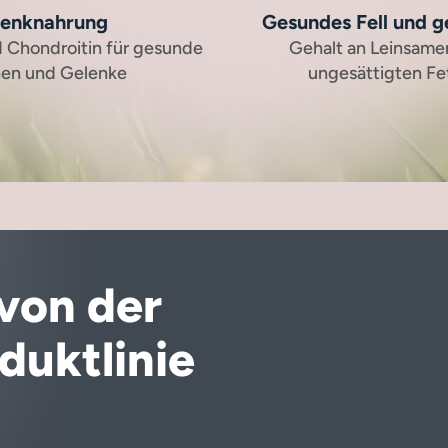
lenknahrung
Gesundes Fell und 
 Chondroitin für gesunde
Gehalt an Leinsamen
en und Gelenke
ungesättigten Fe
von der
duktlinie