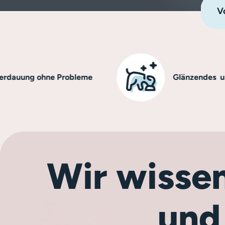
Vo
ng ohne Probleme
Glänzendes und gesu
Wir wissen
und