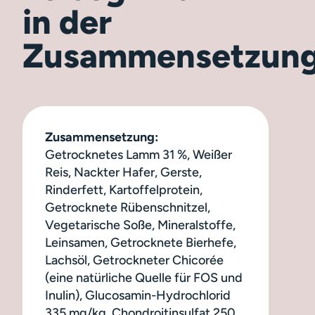
in der
Zusammensetzun
Zusammensetzung:
Getrocknetes Lamm 31 %, Weißer
Reis, Nackter Hafer, Gerste,
Rinderfett, Kartoffelprotein,
Getrocknete Rübenschnitzel,
Vegetarische Soße, Mineralstoffe,
Leinsamen, Getrocknete Bierhefe,
Lachsöl, Getrockneter Chicorée
(eine natürliche Quelle für FOS und
Inulin), Glucosamin-Hydrochlorid
335 mg/kg, Chondroitinsulfat 250