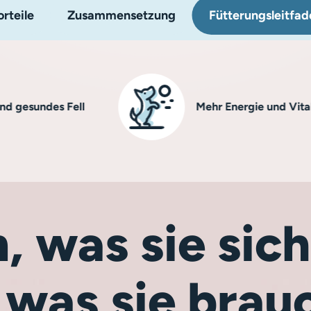
rteile
Zusammensetzung
Fütterungsleitfad
ndes Fell
Mehr Energie und Vitalität
, was sie si
 was sie brau