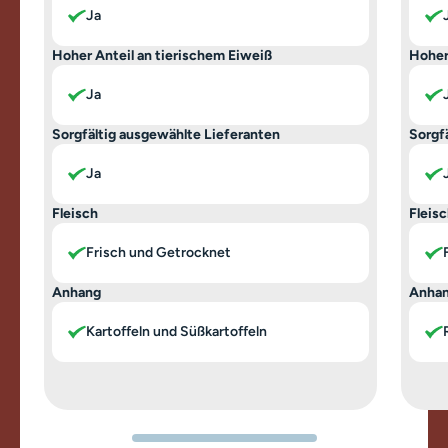
Ja
Hoher Anteil an tierischem Eiweiß
Hoher
Ja
Sorgfältig ausgewählte Lieferanten
Sorgf
Ja
Fleisch
Fleis
Frisch und Getrocknet
Anhang
Anha
Kartoffeln und Süßkartoffeln