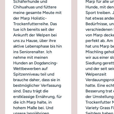
Schäferhunde und
Marp für alle u
Chihuahuas und füttere
Hunde, mit dene
meine gesamte Meute mit
Sport treiben.
der Marp Holistic-
hat etwas ande
Trockenfutterreihe. Das
Bedürfnisse, un
tue ich bereits seit der
verschiedenen
Ankunft der Welpen bei
von Marp decke
uns zu Hause, über ihre
perfekt ab. Am
aktive Lebensphase bis hin
hat uns Marp b
ins Seniorenalter. Ich
Mischling geho
nehme mit meinen
wir aus einer s
Hunden an Dogdancing-
Siedlung geret
Wettbewerben auf
und der seit sei
Spitzenniveau teil und
Welpenzeit
brauche daher, dass sie in
Verdauungspro
bestmöglicher Verfassung
hatte. Eine ech
sind. Dazu trägt die
Besserung trat 
erstklassige Ernährung, für
der Umstellung
die ich Marp halte, in
Trockenfutter 
hohem Maße bei. Und
Variety Grass Fi
unsere langjährigen
Seitdem haben 