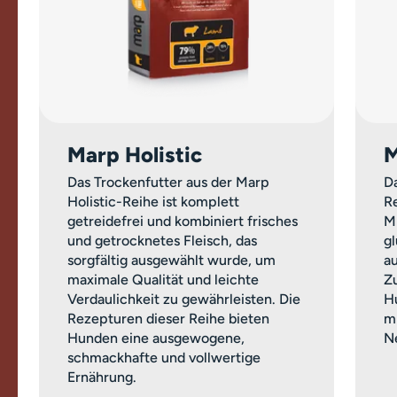
Marp Holistic
M
Das Trockenfutter aus der Marp
Da
Holistic-Reihe ist komplett
Re
getreidefrei und kombiniert frisches
M
und getrocknetes Fleisch, das
g
sorgfältig ausgewählt wurde, um
a
maximale Qualität und leichte
Z
Verdaulichkeit zu gewährleisten. Die
H
Rezepturen dieser Reihe bieten
m
Hunden eine ausgewogene,
Ne
schmackhafte und vollwertige
Ernährung.