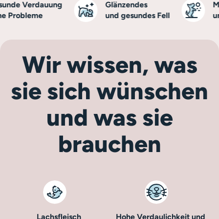
de Verdauung
Glänzendes
Mehr
Probleme
und gesundes Fell
und 
Wir wissen, was
sie sich wünschen
und was sie
brauchen
Lachsfleisch
Hohe Verdaulichkeit und