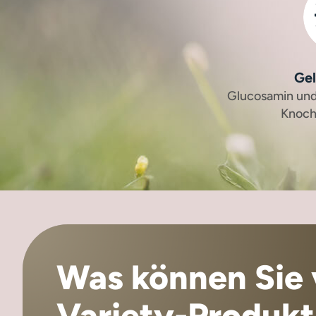
Ge
Glucosamin und
Knoch
Was können Sie 
Variety-Produkt