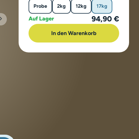
Probe
2kg
12kg
17kg
94,90 €
Auf Lager
In den Warenkorb