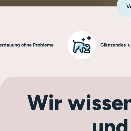
Vo
g ohne Probleme
Glänzendes und gesu
Wir wissen
und