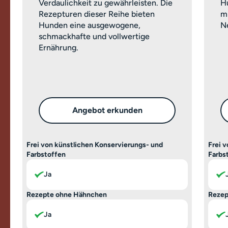
Verdaulichkeit zu gewährleisten. Die
H
Rezepturen dieser Reihe bieten
m
Hunden eine ausgewogene,
Ne
schmackhafte und vollwertige
Ernährung.
Angebot erkunden
Frei von künstlichen Konservierungs- und
Frei 
Farbstoffen
Farbs
Ja
Rezepte ohne Hähnchen
Rezep
Ja