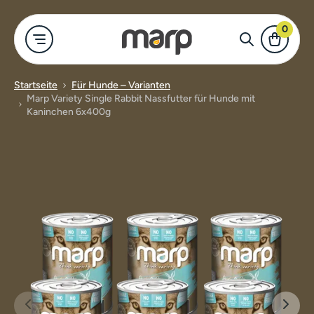
0
Startseite
Für Hunde – Varianten
Marp Variety Single Rabbit Nassfutter für Hunde mit
-Shop
Für Hund
Für Katze
Merch
Alles anzeigen
Kaninchen 6x400g
Marp Holistic
Trockenfutter
Näpfe für Hu
Für Hunde
Marp Variety
Katzennassfu
Kleidung und
Für Katzen
Marp Natural
Leckerlis für
Nassfutter f
Merch