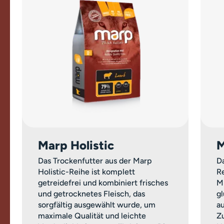
Marp Holistic
M
Das Trockenfutter aus der Marp
Da
Holistic-Reihe ist komplett
Re
getreidefrei und kombiniert frisches
M
und getrocknetes Fleisch, das
g
sorgfältig ausgewählt wurde, um
a
maximale Qualität und leichte
Z