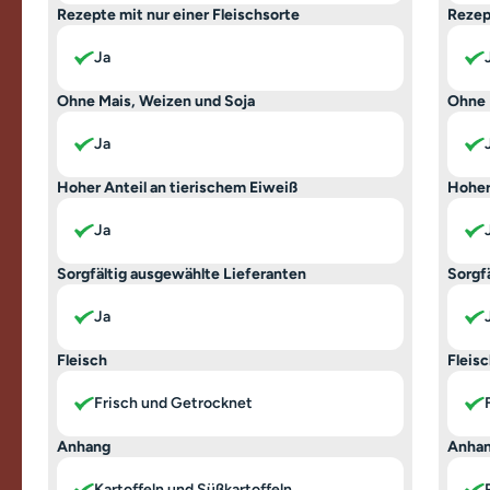
Rezepte mit nur einer Fleischsorte
Rezep
Ja
Ohne Mais, Weizen und Soja
Ohne 
Ja
Hoher Anteil an tierischem Eiweiß
Hoher
Ja
Sorgfältig ausgewählte Lieferanten
Sorgf
Ja
Fleisch
Fleis
Frisch und Getrocknet
Anhang
Anha
Kartoffeln und Süßkartoffeln