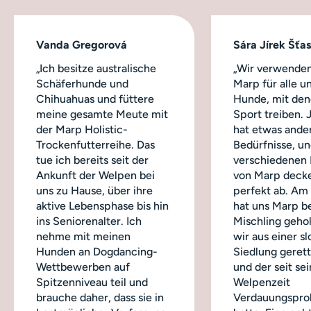
Vanda Gregorová
Sára Jírek Šťa
„Ich besitze australische
„Wir verwenden
Schäferhunde und
Marp für alle u
Chihuahuas und füttere
Hunde, mit dene
meine gesamte Meute mit
Sport treiben.
der Marp Holistic-
hat etwas ande
Trockenfutterreihe. Das
Bedürfnisse, un
tue ich bereits seit der
verschiedenen
Ankunft der Welpen bei
von Marp decke
uns zu Hause, über ihre
perfekt ab. Am
aktive Lebensphase bis hin
hat uns Marp b
ins Seniorenalter. Ich
Mischling geho
nehme mit meinen
wir aus einer s
Hunden an Dogdancing-
Siedlung geret
Wettbewerben auf
und der seit sei
Spitzenniveau teil und
Welpenzeit
brauche daher, dass sie in
Verdauungspro