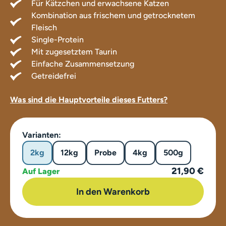
Für Kätzchen und erwachsene Katzen
Kombination aus frischem und getrocknetem
Fleisch
Single-Protein
Mit zugesetztem Taurin
Einfache Zusammensetzung
Getreidefrei
Was sind die Hauptvorteile dieses Futters?
Varianten:
2kg
12kg
Probe
4kg
500g
21,90 €
Auf Lager
In den Warenkorb