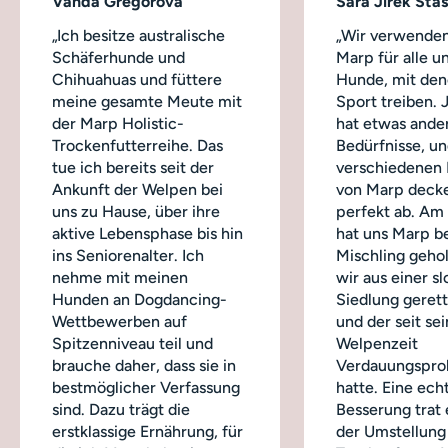
Vanda Gregorová
Sára Jírek Šťa
„Ich besitze australische
„Wir verwenden
Schäferhunde und
Marp für alle u
Chihuahuas und füttere
Hunde, mit dene
meine gesamte Meute mit
Sport treiben.
der Marp Holistic-
hat etwas ande
Trockenfutterreihe. Das
Bedürfnisse, un
tue ich bereits seit der
verschiedenen
Ankunft der Welpen bei
von Marp decke
uns zu Hause, über ihre
perfekt ab. Am
aktive Lebensphase bis hin
hat uns Marp b
ins Seniorenalter. Ich
Mischling geho
nehme mit meinen
wir aus einer s
Hunden an Dogdancing-
Siedlung geret
Wettbewerben auf
und der seit sei
Spitzenniveau teil und
Welpenzeit
brauche daher, dass sie in
Verdauungspro
bestmöglicher Verfassung
hatte. Eine ech
sind. Dazu trägt die
Besserung trat 
erstklassige Ernährung, für
der Umstellung