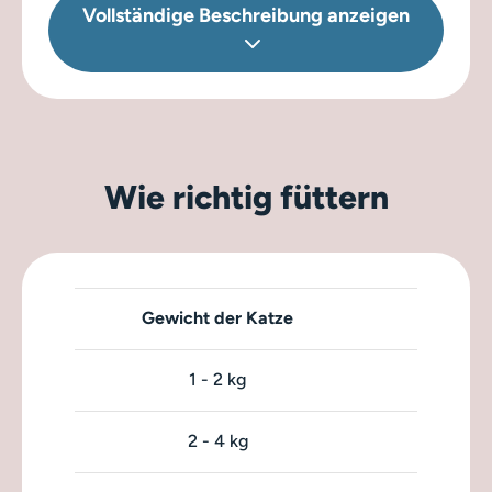
Vollständige Beschreibung anzeigen
Aminosäuren:
DL-Methionin 1800 mg
Natürlich konserviert mit Rosmarinextrakt.
Wie richtig füttern
Gewicht der Katze
Fu
1 - 2 kg
2 - 4 kg