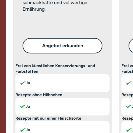
schmackhafte und vollwertige
Ernährung.
Angebot erkunden
Frei von künstlichen Konservierungs- und
Frei 
Farbstoffen
Farbs
Ja
Rezepte ohne Hähnchen
Rezep
Ja
Rezepte mit nur einer Fleischsorte
Rezep
Ja