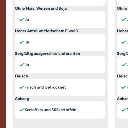
Ohne Mais, Weizen und Soja
Ohne 
Ja
Hoher Anteil an tierischem Eiweiß
Hoher
Ja
Sorgfältig ausgewählte Lieferanten
Sorgf
Ja
Fleisch
Fleis
Frisch und Getrocknet
Anhang
Anha
Kartoffeln und Süßkartoffeln