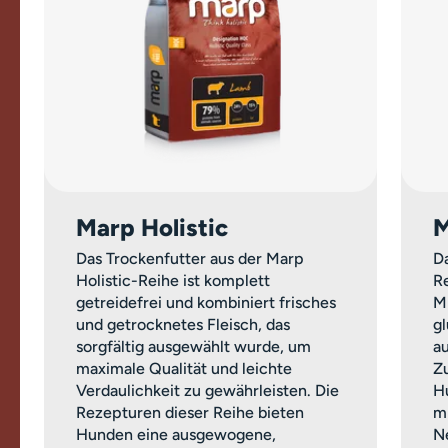
Marp Holistic
M
Das Trockenfutter aus der Marp
Da
Holistic-Reihe ist komplett
Re
getreidefrei und kombiniert frisches
M
und getrocknetes Fleisch, das
g
sorgfältig ausgewählt wurde, um
a
maximale Qualität und leichte
Z
Verdaulichkeit zu gewährleisten. Die
H
Rezepturen dieser Reihe bieten
m
Hunden eine ausgewogene,
Ne