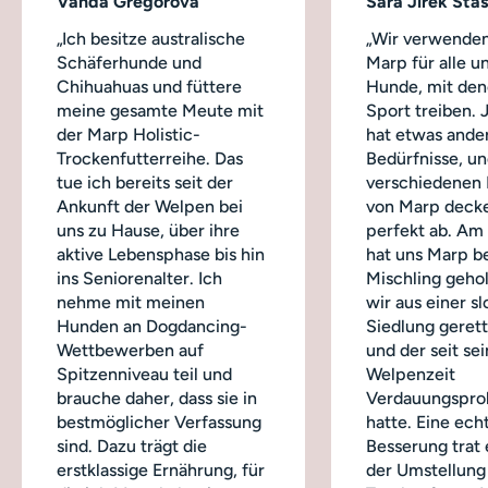
Vanda Gregorová
Sára Jírek Šťa
„Ich besitze australische
„Wir verwenden
Schäferhunde und
Marp für alle u
Chihuahuas und füttere
Hunde, mit dene
meine gesamte Meute mit
Sport treiben.
der Marp Holistic-
hat etwas ande
Trockenfutterreihe. Das
Bedürfnisse, un
tue ich bereits seit der
verschiedenen
Ankunft der Welpen bei
von Marp decke
uns zu Hause, über ihre
perfekt ab. Am
aktive Lebensphase bis hin
hat uns Marp b
ins Seniorenalter. Ich
Mischling geho
nehme mit meinen
wir aus einer s
Hunden an Dogdancing-
Siedlung geret
Wettbewerben auf
und der seit sei
Spitzenniveau teil und
Welpenzeit
brauche daher, dass sie in
Verdauungspro
bestmöglicher Verfassung
hatte. Eine ech
sind. Dazu trägt die
Besserung trat 
erstklassige Ernährung, für
der Umstellung