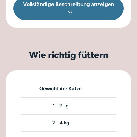
Vollständige Beschreibung anzeigen
Aminosäuren:
DL-Methionin 1800 mg
Natürlich konserviert mit Rosmarinextrakt.
Wie richtig füttern
Gewicht der Katze
Fu
1 - 2 kg
2 - 4 kg