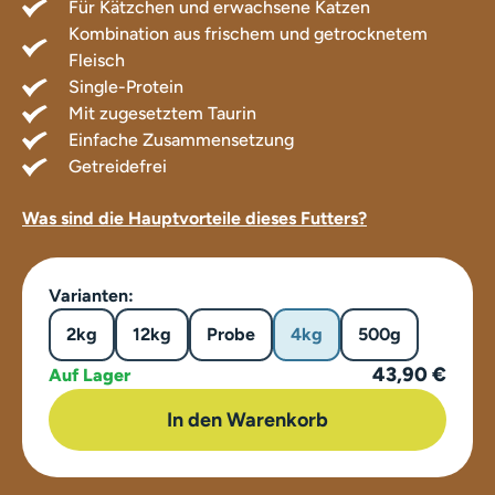
Für Kätzchen und erwachsene Katzen
Kombination aus frischem und getrocknetem
Fleisch
Single-Protein
Mit zugesetztem Taurin
Einfache Zusammensetzung
Getreidefrei
Was sind die Hauptvorteile dieses Futters?
Varianten:
2kg
12kg
Probe
4kg
500g
43,90 €
Auf Lager
In den Warenkorb