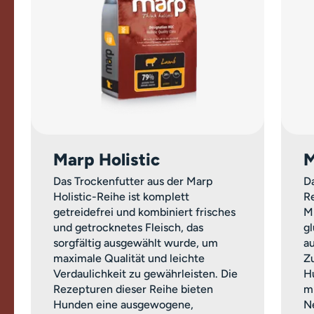
Marp Holistic
M
Das Trockenfutter aus der Marp
Da
Holistic-Reihe ist komplett
Re
getreidefrei und kombiniert frisches
M
und getrocknetes Fleisch, das
g
sorgfältig ausgewählt wurde, um
a
maximale Qualität und leichte
Z
Verdaulichkeit zu gewährleisten. Die
H
Rezepturen dieser Reihe bieten
m
Hunden eine ausgewogene,
Ne