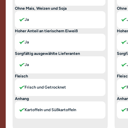
Ohne Mais, Weizen und Soja
Ohne 
Ja
Hoher Anteil an tierischem Eiweiß
Hoher
Ja
Sorgfältig ausgewählte Lieferanten
Sorgf
Ja
Fleisch
Fleis
Frisch und Getrocknet
Anhang
Anha
Kartoffeln und Süßkartoffeln