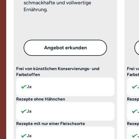
schmackhafte und vollwertige
Ernährung.
Angebot erkunden
Frei von künstlichen Konservierungs- und
Frei 
Farbstoffen
Farbs
Ja
Rezepte ohne Hähnchen
Rezep
Ja
Rezepte mit nur einer Fleischsorte
Rezep
Ja