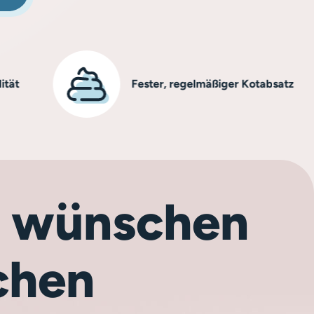
Fester, regelmäßiger Kotabsatz
ch wünschen
chen