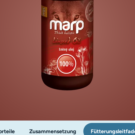
rteile
Zusammensetzung
Fütterungsleitfad