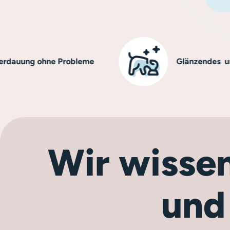
g ohne Probleme
Glänzendes und gesun
Wir wissen
und