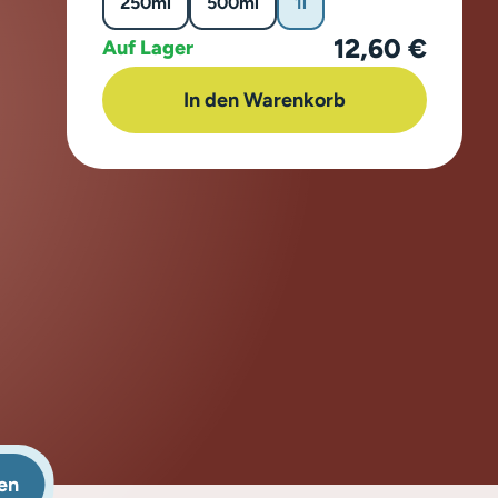
250ml
500ml
1l
12,60 €
Auf Lager
In den Warenkorb
en