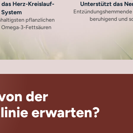
 das Herz-Kreislauf-
Unterstützt das N
Entzündungshemmende W
System
beruhigend und s
hhaltigsten pflanzlichen
n Omega‑3-Fettsäuren
von der
linie erwarten?