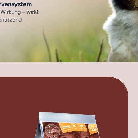
ervensystem
irkung – wirkt
chützend