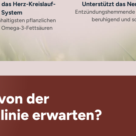
 das Herz-Kreislauf-
Unterstützt das N
Entzündungshemmende W
System
beruhigend und s
hhaltigsten pflanzlichen
n Omega‑3-Fettsäuren
von der
linie erwarten?