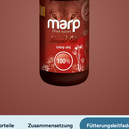
rteile
Zusammensetzung
Fütterungsleitfad