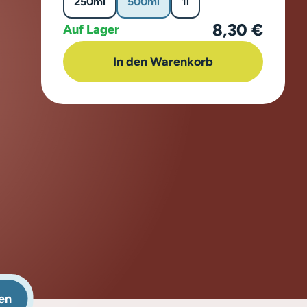
250ml
500ml
1l
8,30 €
Auf Lager
In den Warenkorb
en