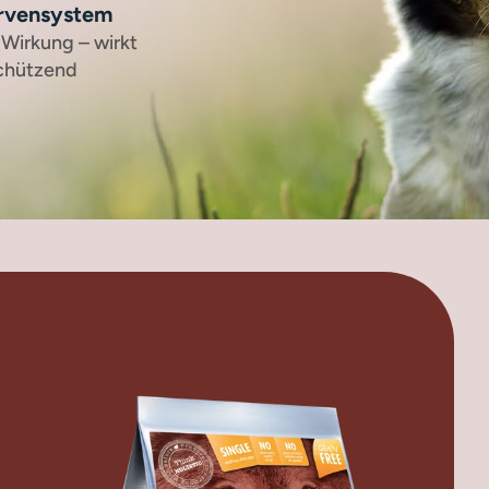
ervensystem
irkung – wirkt
chützend