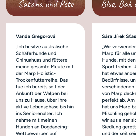
Satana und Pete
Blue, Bak 
Vanda Gregorová
Sára Jírek Šťa
„Ich besitze australische
„Wir verwenden
Schäferhunde und
Marp für alle u
Chihuahuas und füttere
Hunde, mit dene
meine gesamte Meute mit
Sport treiben.
der Marp Holistic-
hat etwas ande
Trockenfutterreihe. Das
Bedürfnisse, un
tue ich bereits seit der
verschiedenen
Ankunft der Welpen bei
von Marp decke
uns zu Hause, über ihre
perfekt ab. Am
aktive Lebensphase bis hin
hat uns Marp b
ins Seniorenalter. Ich
Mischling geho
nehme mit meinen
wir aus einer s
Hunden an Dogdancing-
Siedlung geret
Wettbewerben auf
und der seit sei