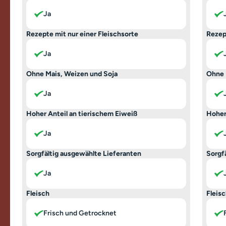
Ja
Rezepte mit nur einer Fleischsorte
Rezep
Ja
Ohne Mais, Weizen und Soja
Ohne 
Ja
Hoher Anteil an tierischem Eiweiß
Hoher
Ja
Sorgfältig ausgewählte Lieferanten
Sorgf
Ja
Fleisch
Fleis
Frisch und Getrocknet