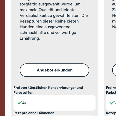
sorgfältig ausgewählt wurde, um
a
maximale Qualität und leichte
Z
Verdaulichkeit zu gewährleisten. Die
H
Rezepturen dieser Reihe bieten
m
Hunden eine ausgewogene,
Ne
schmackhafte und vollwertige
Ernährung.
Angebot erkunden
Frei von künstlichen Konservierungs- und
Frei 
Farbstoffen
Farbs
Ja
Rezepte ohne Hähnchen
Rezep