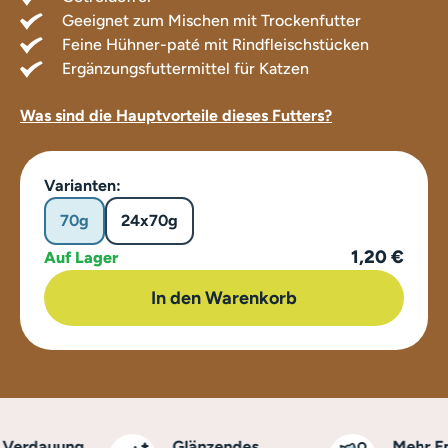
Geeignet zum Mischen mit Trockenfutter
Feine Hühner-paté mit Rindfleischstücken
Ergänzungsfuttermittel für Katzen
Was sind die Hauptvorteile dieses Futters?
Varianten:
70g
24x70g
1,20 €
Auf Lager
In den Warenkorb
erdauung
Glänzendes
Mehr Ener