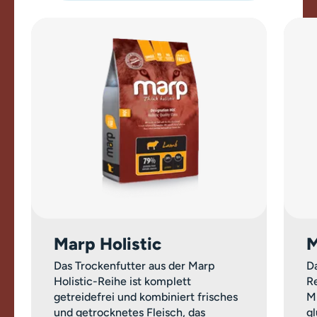
Marp Holistic
M
Das Trockenfutter aus der Marp
Da
Holistic-Reihe ist komplett
Re
getreidefrei und kombiniert frisches
M
und getrocknetes Fleisch, das
g