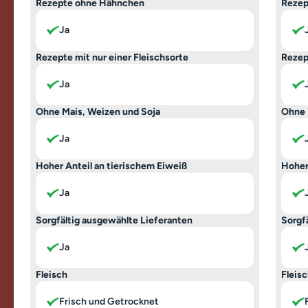
Rezepte ohne Hähnchen
Rezep
Ja
Rezepte mit nur einer Fleischsorte
Rezep
Ja
Ohne Mais, Weizen und Soja
Ohne 
Ja
Hoher Anteil an tierischem Eiweiß
Hoher
Ja
Sorgfältig ausgewählte Lieferanten
Sorgf
Ja
Fleisch
Fleis
Frisch und Getrocknet