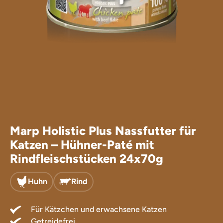
Leckerlis für
Ergänzungsfu
Marp Holistic Plus Nassfutter für
Katzen – Hühner-Paté mit
Rindfleischstücken 24x70g
Huhn
Rind
Für Kätzchen und erwachsene Katzen
Getreidefrei