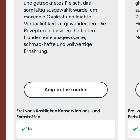
und getrocknetes Fleisch, das
g
sorgfältig ausgewählt wurde, um
a
maximale Qualität und leichte
Z
Verdaulichkeit zu gewährleisten. Die
H
Rezepturen dieser Reihe bieten
m
Hunden eine ausgewogene,
Ne
schmackhafte und vollwertige
Ernährung.
Angebot erkunden
Frei von künstlichen Konservierungs- und
Frei 
Farbstoffen
Farbs
Ja