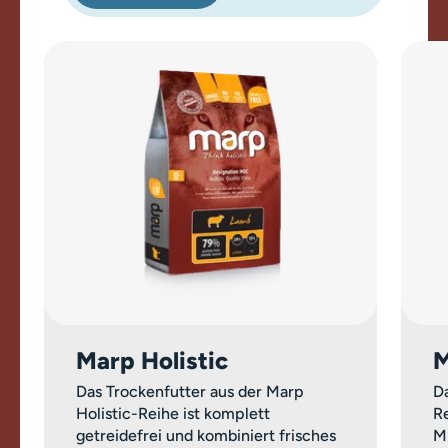
Marp Holistic
M
Das Trockenfutter aus der Marp
Da
Holistic-Reihe ist komplett
Re
getreidefrei und kombiniert frisches
M