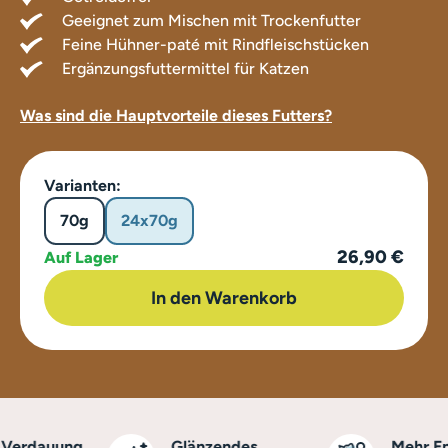
Geeignet zum Mischen mit Trockenfutter
Feine Hühner-paté mit Rindfleischstücken
Ergänzungsfuttermittel für Katzen
Was sind die Hauptvorteile dieses Futters?
Varianten:
70g
24x70g
26,90 €
Auf Lager
In den Warenkorb
erdauung
Glänzendes
Mehr Ener