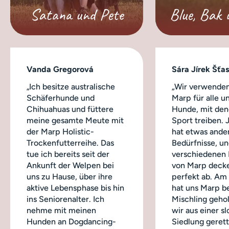
Satana und Pete
Blue, Bak 
Vanda Gregorová
Sára Jírek Šťa
„Ich besitze australische
„Wir verwenden
Schäferhunde und
Marp für alle u
Chihuahuas und füttere
Hunde, mit dene
meine gesamte Meute mit
Sport treiben.
der Marp Holistic-
hat etwas ande
Trockenfutterreihe. Das
Bedürfnisse, un
tue ich bereits seit der
verschiedenen
Ankunft der Welpen bei
von Marp decke
uns zu Hause, über ihre
perfekt ab. Am
aktive Lebensphase bis hin
hat uns Marp b
ins Seniorenalter. Ich
Mischling geho
nehme mit meinen
wir aus einer s
Hunden an Dogdancing-
Siedlung geret