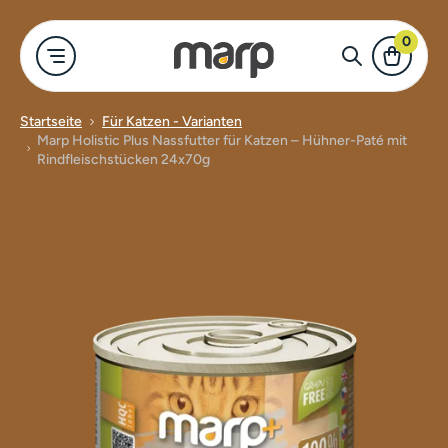
0
Startseite
Für Katzen - Varianten
Marp Holistic Plus Nassfutter für Katzen – Hühner-Paté mit
-Shop
Für Hund
Für Katze
Merch
Alles anzeigen
Rindfleischstücken 24x70g
Marp Holistic
Trockenfutter
Näpfe für Hu
Für Hunde
Marp Variety
Katzennassfu
Kleidung und
Für Katzen
Marp Natural
Leckerlis für
Nassfutter f
Merch