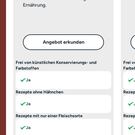
Ernährung.
Angebot erkunden
Frei von künstlichen Konservierungs- und
Frei 
Farbstoffen
Farbs
Ja
Rezepte ohne Hähnchen
Rezep
Ja
Rezepte mit nur einer Fleischsorte
Rezep
Ja