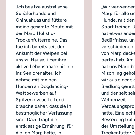
„Ich besitze australische
„Wir verwenden
Schäferhunde und
Marp für alle u
Chihuahuas und füttere
Hunde, mit dene
meine gesamte Meute mit
Sport treiben.
der Marp Holistic-
hat etwas ande
Trockenfutterreihe. Das
Bedürfnisse, un
tue ich bereits seit der
verschiedenen
Ankunft der Welpen bei
von Marp decke
uns zu Hause, über ihre
perfekt ab. Am
aktive Lebensphase bis hin
hat uns Marp b
ins Seniorenalter. Ich
Mischling geho
nehme mit meinen
wir aus einer s
Hunden an Dogdancing-
Siedlung geret
Wettbewerben auf
und der seit sei
Spitzenniveau teil und
Welpenzeit
brauche daher, dass sie in
Verdauungspro
bestmöglicher Verfassung
hatte. Eine ech
sind. Dazu trägt die
Besserung trat 
erstklassige Ernährung, für
der Umstellung
die ich Marp halte, in
Trockenfutter 