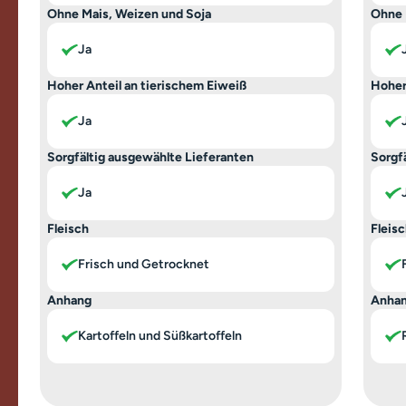
Ohne Mais, Weizen und Soja
Ohne 
Ja
Hoher Anteil an tierischem Eiweiß
Hoher
Ja
Sorgfältig ausgewählte Lieferanten
Sorgf
Ja
Fleisch
Fleis
Frisch und Getrocknet
Anhang
Anha
Kartoffeln und Süßkartoffeln