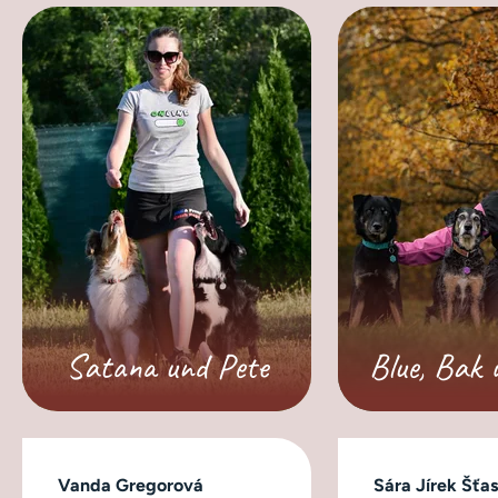
Satana und Pete
Blue, Bak 
Vanda Gregorová
Sára Jírek Šťa