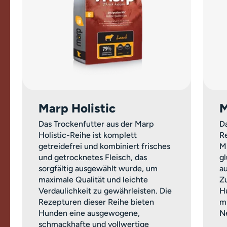
Marp Holistic
M
Das Trockenfutter aus der Marp
Da
Holistic-Reihe ist komplett
Re
getreidefrei und kombiniert frisches
M
und getrocknetes Fleisch, das
g
sorgfältig ausgewählt wurde, um
a
maximale Qualität und leichte
Z
Verdaulichkeit zu gewährleisten. Die
H
Rezepturen dieser Reihe bieten
m
Hunden eine ausgewogene,
Ne
schmackhafte und vollwertige